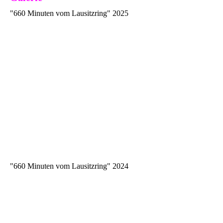
"660 Minuten vom Lausitzring" 2025
"660 Minuten vom Lausitzring" 2024
IMG_20240816_141812_515-cmid_uhp43-bouhi
20240615_11h_Trabantrennen_Lausitzring_003